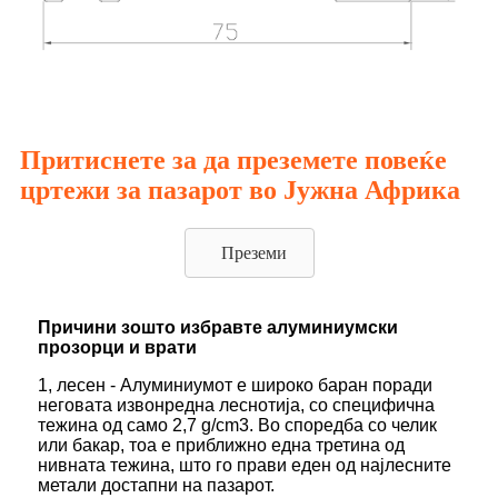
Притиснете за да преземете повеќе
цртежи за пазарот во Јужна Африка
Преземи
Причини зошто избравте алуминиумски
прозорци и врати
1, лесен - Алуминиумот е широко баран поради
неговата извонредна леснотија, со специфична
тежина од само 2,7 g/cm3. Во споредба со челик
или бакар, тоа е приближно една третина од
нивната тежина, што го прави еден од најлесните
метали достапни на пазарот.