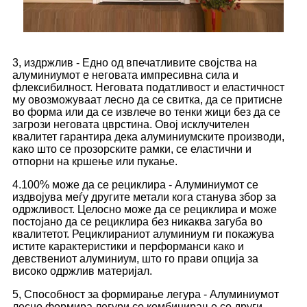
3, издржлив - Едно од впечатливите својства на
алуминиумот е неговата импресивна сила и
флексибилност. Неговата податливост и еластичност
му овозможуваат лесно да се свитка, да се притисне
во форма или да се извлече во тенки жици без да се
загрози неговата цврстина. Овој исклучителен
квалитет гарантира дека алуминиумските производи,
како што се прозорските рамки, се еластични и
отпорни на кршење или пукање.
4.100% може да се рециклира - Алуминиумот се
издвојува меѓу другите метали кога станува збор за
одржливост. Целосно може да се рециклира и може
постојано да се рециклира без никаква загуба во
квалитетот. Рециклираниот алуминиум ги покажува
истите карактеристики и перформанси како и
девствениот алуминиум, што го прави опција за
високо одржлив материјал.
5, Способност за формирање легура - Алуминиумот
лесно формира легури со комбинирање со други