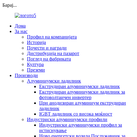
Барај...
Дома
За нас
Профил на компанијата
Историја
Почести и награди
Дистрибуција на пазарот
Поглед на фабриката
Култура
Преземи
Производи
Алуминиумски ладилник
Екструдиран алуминиумски ладилник
Екструдиран алуминиумски ладилник за
фотоволтаичен инвертер
Црн анодизиран алуминиум екструдиран
ладилник
IGBT ладилник со висока моќност
Индустриски алуминиумски профили
Индустриски алуминиумски профил за
истиснување
Ново енергетски возила Послужавник за