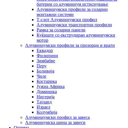
батерии со алуминиум истиснување
Алуминиумски профили за соларни
монтажни системи
Т-слот Алуминиумски профил
Алуминиумски транспортни профили
Рамка за соларни панели
Куќиште со екструдиран алуминиумски
мотор
Алуминиумски профили за прозорци и врати
Еквадор
Филипини
Зимбабве
Перу
Боливија
Чиле
Костарика
Јужна Африка
Доминика
Нигерија
Тајланд
Израел
Колумбија
Алуминиумски профил за завеса
Алуминиумска шина за завеси
Опрема