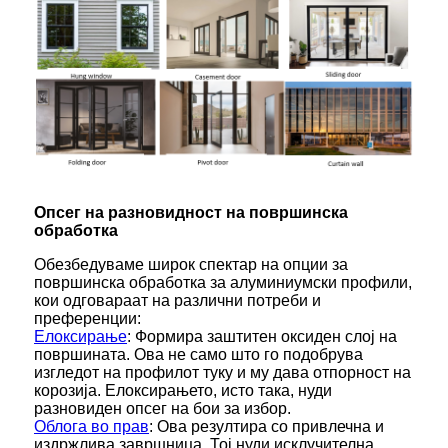
Опсег на разновидност на површинска
обработка
Обезбедуваме широк спектар на опции за
површинска обработка за алуминиумски профили,
кои одговараат на различни потреби и
преференции:
Елоксирање
: Формира заштитен оксиден слој на
површината. Ова не само што го подобрува
изгледот на профилот туку и му дава отпорност на
корозија. Елоксирањето, исто така, нуди
разновиден опсег на бои за избор.
Облога во прав
: Ова резултира со привлечна и
издржлива завршница. Тој нуди исклучителна