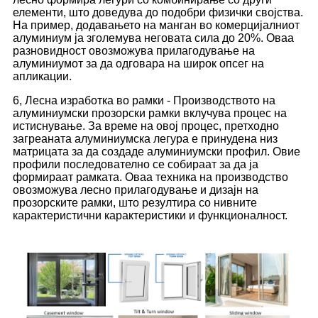
елементи, што доведува до подобри физички својства.
На пример, додавањето на манган во комерцијалниот
алуминиум ја зголемува неговата сила до 20%. Оваа
разновидност овозможува прилагодување на
алуминиумот за да одговара на широк опсег на
апликации.
6, Лесна изработка во рамки - Производството на
алуминиумски прозорски рамки вклучува процес на
истиснување. За време на овој процес, претходно
загреаната алуминиумска легура е принудена низ
матрицата за да создаде алуминиумски профил. Овие
профили последователно се собираат за да ја
формираат рамката. Оваа техника на производство
овозможува лесно прилагодување и дизајн на
прозорските рамки, што резултира со нивните
карактеристични карактеристики и функционалност.