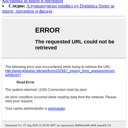
Костарика за врати и прозорци
Следно:
Алуминиумски профил од Dominica Series за
врати, прозорци и фасада