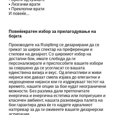
▪ Лизгачки врати
▪ Преклопни врати
И повеќе...
Повеќекратен избор за прилагодување на
бојата
Производите на Ruiqifeng се дизајнирани да се
грижат за широк спектар на преференции и
стилови на дизајнот. Со широкиот избор на
достапни бои, имате слобода да ги
персонализирате и приспособите вашите избори
за совршено да се усогласат со вашата
единствена визија и вкус. Од впечатливи и живи
нијанси кои даваат смела изјава до елегантни и
недооценени нијанси кои го издржуваат тестот на
времето, нашите опции за бои нудат неограничени
можности. Без разлика дали претпочитате
енергична и енергична естетика или попригушен и
класичен амбиент, нашата разновидна палета на
бои гарантира дека ќе го најдете идеалниот
натпревар за да ги оживеете вашите дизајнерски
аспирации.