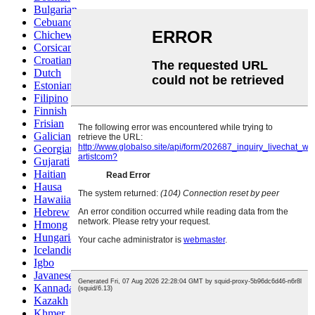
Bulgarian
Cebuano
Chichewa
Corsican
Croatian
Dutch
Estonian
Filipino
Finnish
Frisian
Galician
Georgian
Gujarati
Haitian
Hausa
Hawaiian
Hebrew
Hmong
Hungarian
Icelandic
Igbo
Javanese
Kannada
Kazakh
Khmer