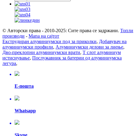
© Авторски права - 2010-2025: Сите права се задржани.
Топли
производи
-
Мапа на сајтот
Екструдиран алуминиумски под за приколки
,
Добавувач на
алуминиумски профили
,
Алуминиумски делови за лиење
,
Дво-преклопни алуминиумски врати
,
Т слот алуминиум
истиснување
,
Послужавник за батерии од алуминиумска
легура
,
Е-пошта
Whatsapp
Skype