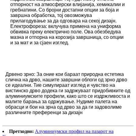
отпорност на атмосферски влијанија, хемикалии и
гребнатини. Со бројни достапни опции за боја и
завршна обработка, тој овозможува
прилагодување за да одговара на секој дизајн.
Електрофореза: вклучува примена на униформа
обвивка преку електрично поле. Ова обезбедува
мазна и отпорна на корозија завршница, со опции
и за мат и за сјаен изглед.
Дрвено зрно: За оние кои бараат природна естетика
слична на дрво, нашите завршни облоги од зрно дрво
се идеални. Тие симулираат изглед и чувство на
вистинско дрво додека ги задржуваат придобивките од
алуминиумските профили, како што се издржливоста и
малите барања за одржување. Нудиме палета на
обрасци и бои на зрна од дрво за да ги задоволиме
различните преференци за дизајн
Претходно:
Алуминиумски профил на пазарот на