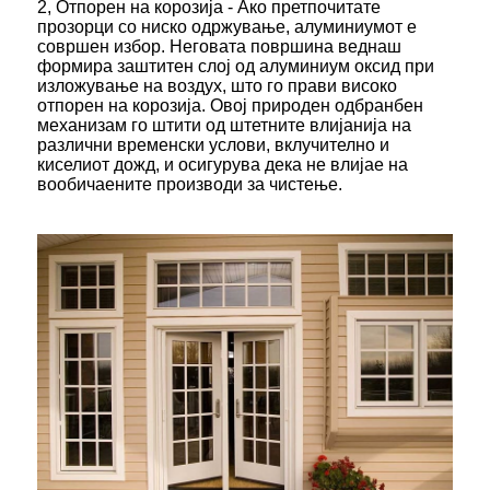
2, Отпорен на корозија - Ако претпочитате
прозорци со ниско одржување, алуминиумот е
совршен избор. Неговата површина веднаш
формира заштитен слој од алуминиум оксид при
изложување на воздух, што го прави високо
отпорен на корозија. Овој природен одбранбен
механизам го штити од штетните влијанија на
различни временски услови, вклучително и
киселиот дожд, и осигурува дека не влијае на
вообичаените производи за чистење.