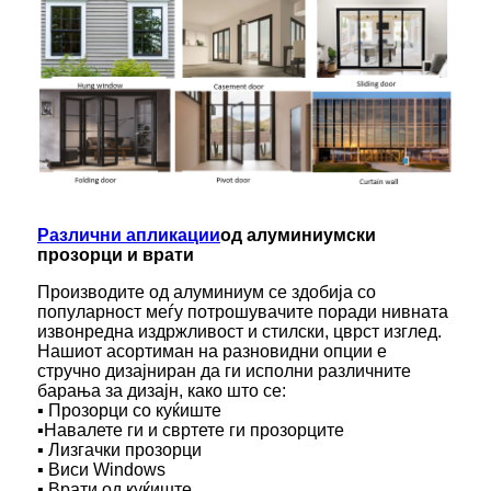
Различни апликации
од алуминиумски
прозорци и врати
Производите од алуминиум се здобија со
популарност меѓу потрошувачите поради нивната
извонредна издржливост и стилски, цврст изглед.
Нашиот асортиман на разновидни опции е
стручно дизајниран да ги исполни различните
барања за дизајн, како што се:
▪ Прозорци со куќиште
▪Навалете ги и свртете ги прозорците
▪ Лизгачки прозорци
▪ Виси Windows
▪ Врати од куќиште