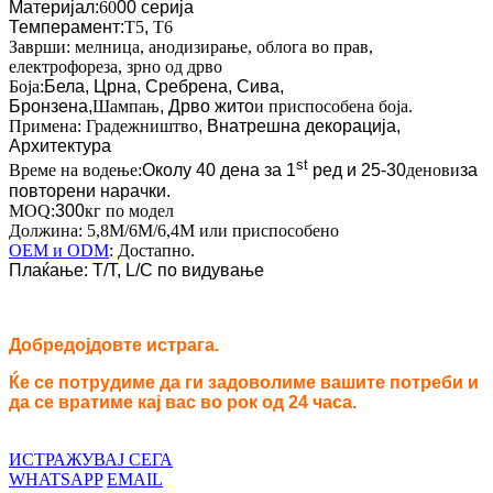
Материјал:
60
00 серија
Темперамент:
T5
,
T6
Заврши: мелница, анодизирање, облога во прав,
електрофореза, зрно од дрво
Боја:
Бела, Црна, Сребрена, Сива,
Бронзена,
Шампањ
,
Дрво жито
и приспособена боја.
Примена: Градежништво
, Внатрешна декорација,
Архитектура
st
Време на водење:
Околу 40 дена за 1
ред и 25-30
денови
за
повторени нарачки.
MOQ:
300
кг по модел
Должина: 5,8M/6M/6,4M или приспособено
OEM и ODM
: Достапно.
Плаќање: T/T, L/C по видување
Добредојдовте истрага.
Ќе се потрудиме да ги задоволиме вашите потреби и
да се вратиме кај вас во рок од 24 часа.
ИСТРАЖУВАЈ СЕГА
WHATSAPP
EMAIL