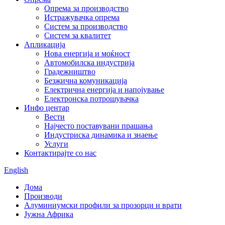
Опрема за производство
Истражувачка опрема
Систем за производство
Систем за квалитет
Апликација
Нова енергија и моќност
Автомобилска индустрија
Градежништво
Безжична комуникација
Електрична енергија и напојување
Електронска потрошувачка
Инфо центар
Вести
Најчесто поставувани прашања
Индустриска динамика и знаење
Услуги
Контактирајте со нас
English
Дома
Производи
Алуминиумски профили за прозорци и врати
Јужна Африка