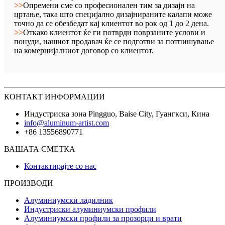
>>
Опремени сме со професионален тим за дизајн на
цртање, така што специјално дизајнираните калапи може
точно да се обезбедат кај клиентот во рок од 1 до 2 дена.
>>
Откако клиентот ќе ги потврди поврзаните услови и
понуди, нашиот продавач ќе се подготви за потпишување
на комерцијалниот договор со клиентот.
КОНТАКТ ИНФОРМАЦИИ
Индустриска зона Pingguo, Baise City, Гуангкси, Кина
info@aluminum-artist.com
+86 13556890771
ВАШАТА СМЕТКА
Контактирајте со нас
ПРОИЗВОДИ
Алуминиумски ладилник
Индустриски алуминиумски профили
Алуминиумски профили за прозорци и врати