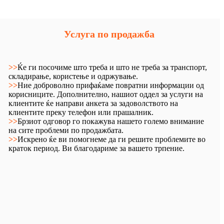
Услуга по продажба
>>
Ќе ги посочиме што треба и што не треба за транспорт,
складирање, користење и одржување.
>>
Ние доброволно прифаќаме повратни информации од
корисниците. Дополнително, нашиот оддел за услуги на
клиентите ќе направи анкета за задоволството на
клиентите преку телефон или прашалник.
>>
Брзиот одговор го покажува нашето големо внимание
на сите проблеми по продажбата.
>>
Искрено ќе ви помогнеме да ги решите проблемите во
краток период. Ви благодариме за вашето трпение.