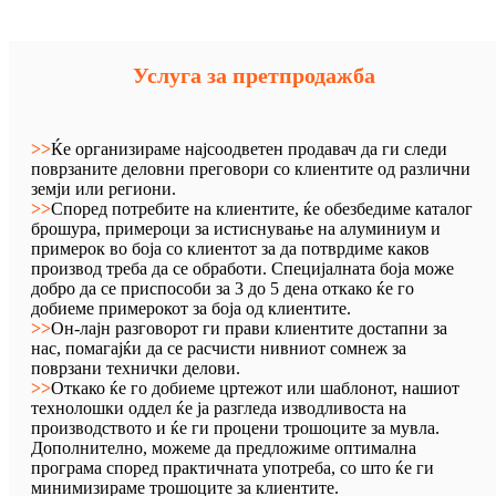
Услуга за претпродажба
>>
Ќе организираме најсоодветен продавач да ги следи
поврзаните деловни преговори со клиентите од различни
земји или региони.
>>
Според потребите на клиентите, ќе обезбедиме каталог
брошура, примероци за истиснување на алуминиум и
примерок во боја со клиентот за да потврдиме каков
производ треба да се обработи. Специјалната боја може
добро да се приспособи за 3 до 5 дена откако ќе го
добиеме примерокот за боја од клиентите.
>>
Он-лајн разговорот ги прави клиентите достапни за
нас, помагајќи да се расчисти нивниот сомнеж за
поврзани технички делови.
>>
Откако ќе го добиеме цртежот или шаблонот, нашиот
технолошки оддел ќе ја разгледа изводливоста на
производството и ќе ги процени трошоците за мувла.
Дополнително, можеме да предложиме оптимална
програма според практичната употреба, со што ќе ги
минимизираме трошоците за клиентите.