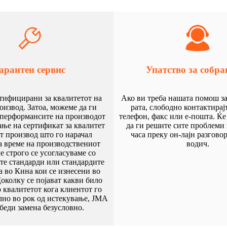
арантен сервис
Упатство за собра
тифицирани за квалитетот на
Ако ви треба нашата помош з
извод. Затоа, можеме да ги
рата, слободно контактирај
 перформансите на производот
телефон, факс или е-пошта. Ќ
ање на сертификат за квалитет
да ги решите сите проблеми 
т производ што го нарачал
часа преку он-лајн разгово
а време на производствениот
водич.
е строго се усогласуваме со
те стандарди или стандардите
а во Кина кои се изнесени во
Доколку се појават какви било
 квалитетот кога клиентот го
лно во рок од истекување, JMA
збеди замена безусловно.