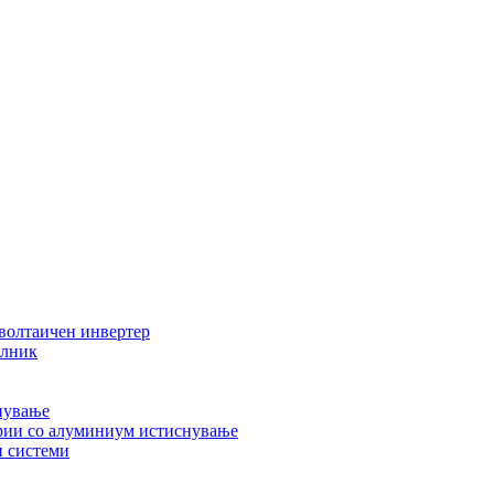
волтаичен инвертер
илник
нување
ерии со алуминиум истиснување
 системи