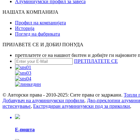
Алуминиумски профил за завеса
НАШАТА КОМПАНИЈА
Профил на компанијата
Историја
Поглед на фабриката
ПРИЈАВЕТЕ СЕ И ДОБИЈ ПОНУДА
претплатете се на нашиот билтен и добијте ги најновите
ПРЕТПЛАТЕТЕ СЕ
© Авторски права - 2010-2025: Сите права се задржани.
Топли 
Добавувач на алуминиумски профили
,
Дво-преклопни алумини
истиснување
,
Екструдиран алуминиумски под за приколки
,
Е-пошта