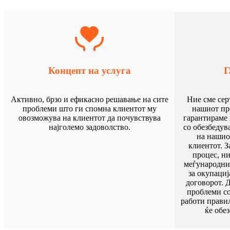
Концепт на услуга
Г
Активно, брзо и ефикасно решавање на сите
Ние сме сер
проблеми што ги спомна клиентот му
нашиот про
овозможува на клиентот да почувствува
гарантираме
најголемо задоволство.
со обезбедув
на нашио
клиентот. З
процес, ни
меѓународни
за окупациј
договорот. 
проблеми со
работи прави
ќе обе