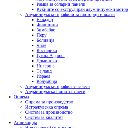
Рамка за соларни панели
Куќиште со екструдиран алуминиумски мотор
Алуминиумски профили за прозорци и врати
Еквадор
Филипини
Зимбабве
Перу
Боливија
Чиле
Костарика
Јужна Африка
Доминика
Нигерија
Тајланд
Израел
Колумбија
Алуминиумски профил за завеса
Алуминиумска шина за завеси
Опрема
Опрема за производство
Истражувачка опрема
Систем за производство
Систем за квалитет
Апликација
Нова енергија и моќност