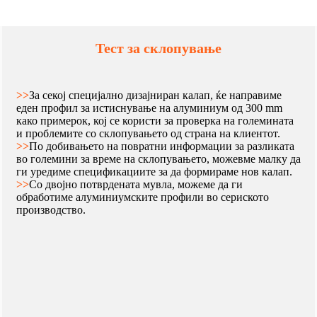
Тест за склопување
>>
За секој специјално дизајниран калап, ќе направиме
еден профил за истиснување на алуминиум од 300 mm
како примерок, кој се користи за проверка на големината
и проблемите со склопувањето од страна на клиентот.
>>
По добивањето на повратни информации за разликата
во големини за време на склопувањето, можевме малку да
ги уредиме спецификациите за да формираме нов калап.
>>
Со двојно потврдената мувла, можеме да ги
обработиме алуминиумските профили во сериското
производство.