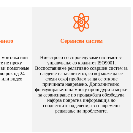
нието
Сервисен систем
а монтажа или
Ние строго го спроведуваме системот за
те не преку
управување со квалитет ISO9001.
е ви помогнеме
Воспоставивме релативно совршен систем за
во рок од 24
следење на квалитетот, со кој може да се
р или видео
следи секој проблем за да се открие
причината навремено. Дополнително,
формулирањето на многу процедури и мерки
за сервисирање по продажбата обезбедува
најбрза повратна информација до
соодветните одделенија за навремено
решавање на проблемите.