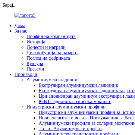
Барај...
Дома
За нас
Профил на компанијата
Историја
Почести и награди
Дистрибуција на пазарот
Поглед на фабриката
Култура
Преземи
Производи
Алуминиумски ладилник
Екструдиран алуминиумски ладилник
Екструдиран алуминиумски ладилник за фото
Црн анодизиран алуминиум екструдиран лад
IGBT ладилник со висока моќност
Индустриски алуминиумски профили
Индустриски алуминиумски профил за истис
Ново енергетски возила Послужавник за бат
Алуминиумски профили за соларни монтажни
Т-слот Алуминиумски профил
Алуминиумски транспортни профили