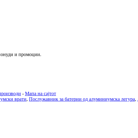
 понуди и промоции.
производи
-
Мапа на сајтот
умски врати
,
Послужавник за батерии од алуминиумска легура
,