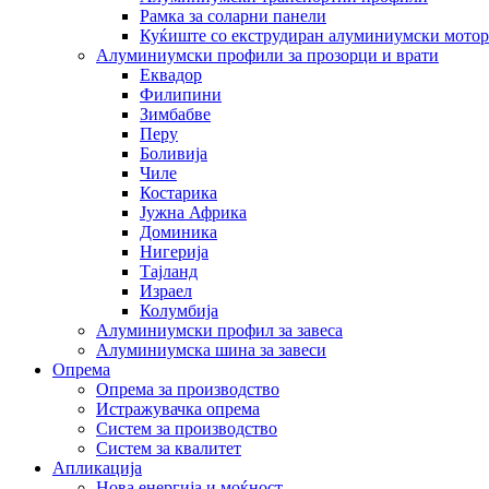
Рамка за соларни панели
Куќиште со екструдиран алуминиумски мотор
Алуминиумски профили за прозорци и врати
Еквадор
Филипини
Зимбабве
Перу
Боливија
Чиле
Костарика
Јужна Африка
Доминика
Нигерија
Тајланд
Израел
Колумбија
Алуминиумски профил за завеса
Алуминиумска шина за завеси
Опрема
Опрема за производство
Истражувачка опрема
Систем за производство
Систем за квалитет
Апликација
Нова енергија и моќност