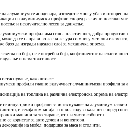
 алуминиум се анодизира, изгледот е многу убав и отпорен на н
ификации на алуминиумски профили според различни носечки мате
за носење и исклучително лесен за движење.
 алуминиумски профил има силна пластичност, добра продуктивн
може да се направи во лесна легура со многу метални елементи
 брзо да изгради идеален слој за механичка опрема.
светла во боја, не е потребна боја, коефициентот на еластичнос
гадување и нема токсичност.
истиснување, како што се:
ниумски профили главно вклучуваат алуминиумски профили за 
дисипација на топлина на различна електронска опрема на елек
те индустриски профили за истиснување на алуминиум главно с
ќиштето, и секоја компанија го прилагодува калапот според сопс
тронски машини за тестирање, итн. и чисти соби итн.
но се користат за авто делови и конектори.
 декорација на мебел, поддршка за маса и стол итн.