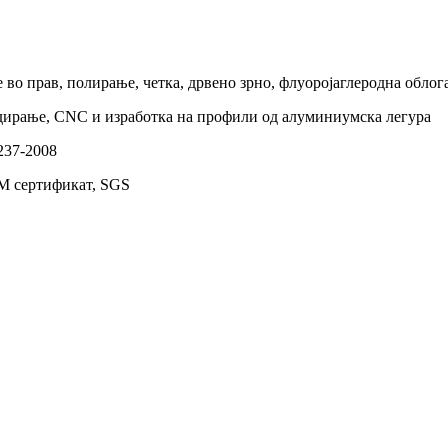
во прав, полирање, четка, дрвено зрно, флуоројаглеродна облога
удирање, CNC и изработка на профили од алуминиумска легура
237-2008
QM сертификат, SGS