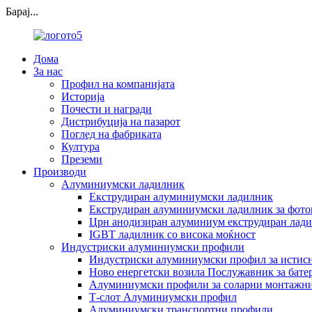
Барај...
Дома
За нас
Профил на компанијата
Историја
Почести и награди
Дистрибуција на пазарот
Поглед на фабриката
Култура
Преземи
Производи
Алуминиумски ладилник
Екструдиран алуминиумски ладилник
Екструдиран алуминиумски ладилник за фото
Црн анодизиран алуминиум екструдиран лад
IGBT ладилник со висока моќност
Индустриски алуминиумски профили
Индустриски алуминиумски профил за истис
Ново енергетски возила Послужавник за бат
Алуминиумски профили за соларни монтажни
Т-слот Алуминиумски профил
Алуминиумски транспортни профили