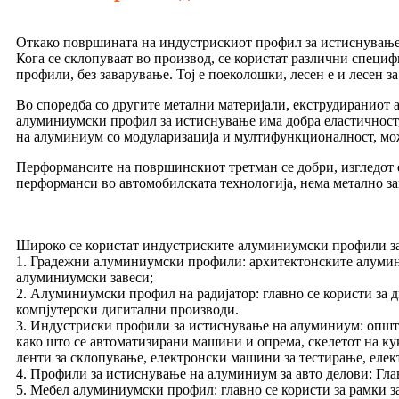
Откако површината на индустрискиот профил за истиснување на
Кога се склопуваат во производ, се користат различни спец
профили, без заварување. Тој е поеколошки, лесен е и лесен 
Во споредба со другите метални материјали, екструдираниот
алуминиумски профил за истиснување има добра еластичност, 
на алуминиум со модуларизација и мултифункционалност, може
Перформансите на површинскиот третман се добри, изгледот е 
перформанси во автомобилската технологија, нема метално за
Широко се користат индустриските алуминиумски профили за 
1. Градежни алуминиумски профили: архитектонските алуми
алуминиумски завеси;
2. Алуминиумски профил на радијатор: главно се користи за 
компјутерски дигитални производи.
3. Индустриски профили за истиснување на алуминиум: општи
како што се автоматизирани машини и опрема, скелетот на ку
ленти за склопување, електронски машини за тестирање, елек
4. Профили за истиснување на алуминиум за авто делови: Глав
5. Мебел алуминиумски профил: главно се користи за рамки за