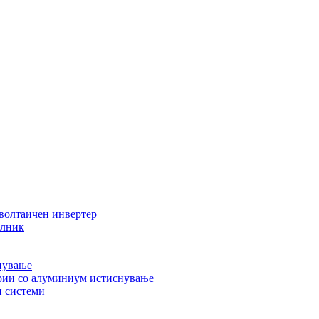
волтаичен инвертер
илник
нување
ерии со алуминиум истиснување
 системи