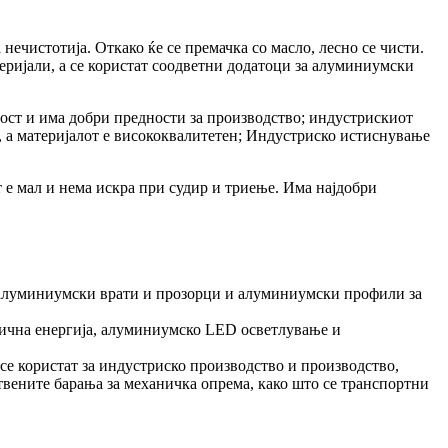
ечистотија. Откако ќе се премачка со масло, лесно се чисти.
ријали, а се користат соодветни додатоци за алуминиумски
ост и има добри предности за производство; индустрискиот
, а материјалот е висококвалитетен; Индустриско истиснување
т е мал и нема искра при судир и триење. Има најдобри
алуминиумски врати и прозорци и алуминиумски профили за
трична енергија, алуминиумско LED осветлување и
е користат за индустриско производство и производство,
твените барања за механичка опрема, како што се транспортни