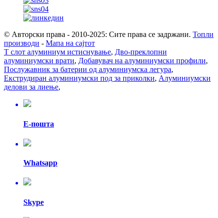
© Авторски права - 2010-2025: Сите права се задржани.
Топли
производи
-
Мапа на сајтот
Т слот алуминиум истиснување
,
Дво-преклопни
алуминиумски врати
,
Добавувач на алуминиумски профили
,
Послужавник за батерии од алуминиумска легура
,
Екструдиран алуминиумски под за приколки
,
Алуминиумски
делови за лиење
,
Е-пошта
Whatsapp
Skype