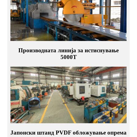
Производната линија за истиснување
5000T
Јапонски штанд PVDF обложување опрема