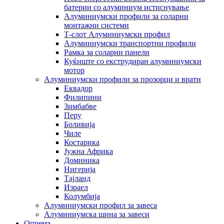
батерии со алуминиум истиснување
Алуминиумски профили за соларни
монтажни системи
Т-слот Алуминиумски профил
Алуминиумски транспортни профили
Рамка за соларни панели
Куќиште со екструдиран алуминиумски
мотор
Алуминиумски профили за прозорци и врати
Еквадор
Филипини
Зимбабве
Перу
Боливија
Чиле
Костарика
Јужна Африка
Доминика
Нигерија
Тајланд
Израел
Колумбија
Алуминиумски профил за завеса
Алуминиумска шина за завеси
Опрема