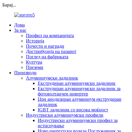
Барај...
Дома
За нас
Профил на компанијата
Историја
Почести и награди
Дистрибуција на пазарот
Поглед на фабриката
Култура
Преземи
Производи
Алуминиумски ладилник
Екструдиран алуминиумски ладилник
Екструдиран алуминиумски ладилник за
фотоволтаичен инвертер
Црн анодизиран алуминиум екструдиран
ладилник
IGBT ладилник со висока моќност
Индустриски алуминиумски профили
Индустриски алуминиумски профил за
истиснување
Ново енергетски возила Послужавник за